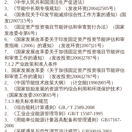
2、《中华人民共和国清洁生产促进法》
3、《节能中长期专项规划》（发改环资[2004]2505号）
4、《国务院关于印发节能减排综合性工作方案的通知》(国
发[2007]15号)
5、《固定资产投资项目节能评估和审查暂行办法》（国家
发改委令第6号）
6、《国家发展改革委关于印发固定资产投资节能评估和审
查指南（2006）的通知》（发改环资[2007]21号）
7、《国家发展改革委关于加强固定资产投资项目节能评估
和审查工作的通知》（发改投资[2006]2787号）
7.1.2
产业政策
和准入条件
1、国家发展改革委《关于加强固定资产投资项目节能评估
和审查工作的通知》（发改投资[2006]2787号）
2、《中国节能技术政策大纲》（计交能[1996]905号）
3、《国家鼓励发展的资源节约综合利用和环境保护技术》
（国家发改委2005第65号）
7.1.3 相关标准和规范
1、《综合能耗计算通则》GB／T 2589-2008
2、《工业企业能源管理导则》GB/T 15587-1995
3、《用能单位能源计量器具配备和管理通则》GB17167-
2006
4、《采暖通风与空气调节设计规范》GB50019-2003