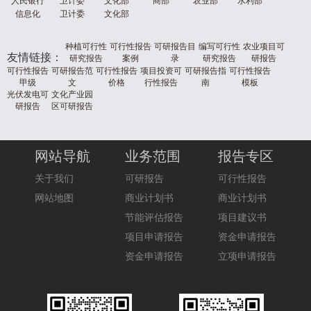
人民银行
卫计委
文化部
商部
农业部
水利部
信息化
卫计委
文化部
种植可行性
可行性报告
可研报告目
编写可行性
农业项目可
友情链接：
研究报告
案例
录
研究报告
研报告
可行性报告
可研报告范
可行性报告
项目投资可
可研报告指
可行性报告
甲级
文
价格
行性报告
南
模板
光伏发电可
文化产业园
研报告
区可研报告
网站导航
业务范围
报告专区
关于我们
可研报告
可行性报告
网站地图
商业计划书
商业计划书
节能评估报告
项目建议书
项目申请报告
资金申请报告
资金申请报告
立项申请报告