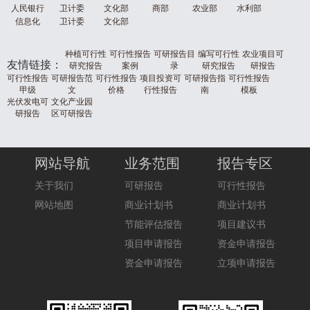
人民银行
卫计委
文化部
商部
农业部
水利部
信息化
卫计委
文化部
种植可行性
可行性报告
可研报告目
编写可行性
农业项目可
友情链接：
研究报告
案例
录
研究报告
研报告
可行性报告
可研报告范
可行性报告
项目投资可
可研报告指
可行性报告
甲级
文
价格
行性报告
南
模板
光伏发电可
文化产业园
研报告
区可研报告
网站导航
业务范围
报告专区
关于我们
可研报告
可行性报告
网站地图
商业计划书
商业计划书
节能评估报告
项目建议书
项目申请报告
资金申请报告
资金申请报告
立项申请报告