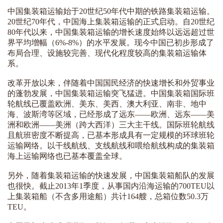
中国集装箱运输始于20世纪50年代中期的铁路集装箱运输。
20世纪70年代，中国海上集装箱运输的正式启动。自20世纪
80年代以来，中国集装箱运输的增长速度始终以远远超过世
界平均增幅（6%-8%）的水平发展。现今中国已初步形成了
布局合理、设施较完善、现代化程度较高的集装箱运输体
系。
改革开放以来，伴随着中国国民经济的快速增长和外贸事业
的蓬勃发展，中国集装箱运输突飞猛进。中国集装箱国际班
轮航线已覆盖欧洲、美东、美西、澳大利亚、南非、地中
海、波斯湾等区域，已经形成了远东——欧洲、远东——美
洲和欧洲——美洲（跨大西洋）三大主干线。国际班轮航线
且航班密度不断提高，已基本形成具有一定规模的环球班轮
运输网络。以干线航线、支线航线和喂给航线构成的集装箱
海上运输网络也已基本覆盖全球。
另外，随着集装箱运输的快速发展，中国集装箱船队的发展
也很快。截止2013年1季度，从事国内沿海运输的700TEU以
上集装箱船（不含多用途船）共计164艘，总箱位数50.3万
TEU。