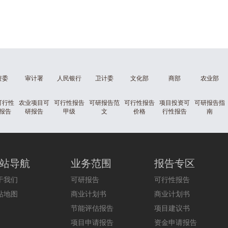
资委
审计署
人民银行
卫计委
文化部
商部
农业部
可行性
农业项目可
可行性报告
可研报告范
可行性报告
项目投资可
可研报告指
报告
研报告
甲级
文
价格
行性报告
南
站导航
业务范围
报告专区
于我们
可研报告
可行性报告
站地图
商业计划书
商业计划书
节能评估报告
项目建议书
项目申请报告
资金申请报告